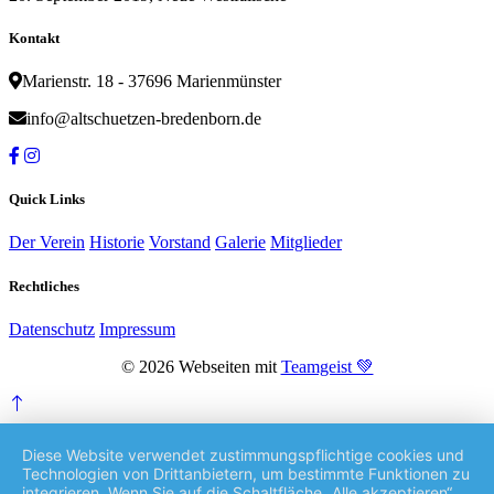
Kontakt
Marienstr. 18 - 37696 Marienmünster
info@altschuetzen-bredenborn.de
Quick Links
Der Verein
Historie
Vorstand
Galerie
Mitglieder
Rechtliches
Datenschutz
Impressum
©
2026 Webseiten mit
Teamgeist 💚
Diese Website verwendet zustimmungspflichtige cookies und
Technologien von Drittanbietern, um bestimmte Funktionen zu
integrieren. Wenn Sie auf die Schaltfläche „Alle akzeptieren“