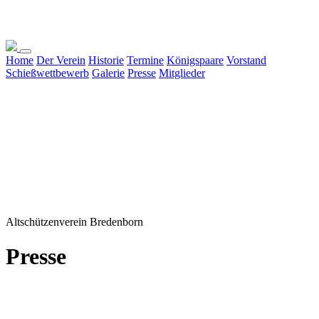
Home
Der Verein
Historie
Termine
Königspaare
Vorstand
Schießwettbewerb
Galerie
Presse
Mitglieder
Altschützenverein Bredenborn
Presse